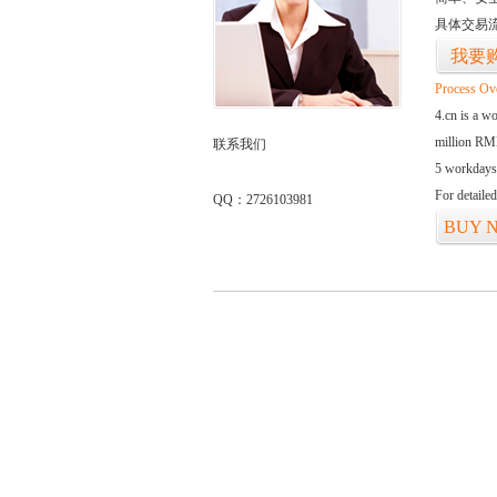
具体交易
我要
Process Ov
4.cn is a w
million RMB
联系我们
5 workdays
For detaile
QQ：2726103981
BUY 