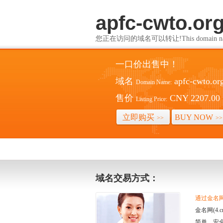
apfc-cwto.or
您正在访问的域名可以转让!This domain name i
一口价出售中！
域名
apfc-cwto.or
Domain Name:
售价
CNY 2207.00
Listing Price:
立即购买
BUY NOW
>>
>>
域名交易方式：
通过金名网(
金名网(4
简单、安