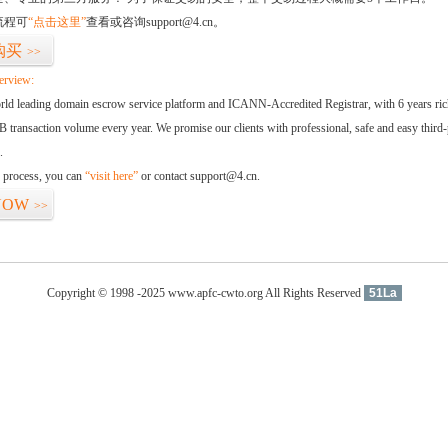
流程可
“点击这里”
查看或咨询support@4.cn。
购买
>>
erview:
orld leading domain escrow service platform and ICANN-Accredited Registrar, with 6 years ri
 transaction volume every year. We promise our clients with professional, safe and easy third-
.
d process, you can
“visit here”
or contact support@4.cn.
NOW
>>
Copyright © 1998 -2025 www.apfc-cwto.org All Rights Reserved
51La